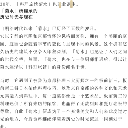
30年，「料理旅馆菊水」也就此诞生。
「菊水」所继承的
历史时光与现在
自明治时代以来「菊水」已历经了无数的岁月。
它以宁静的氛围和京都情怀的风格而著称，拥有一个美丽的庭
园，庭园也会随着季节的变化而呈现不同的风景。这个拥有悠
久历史的建筑不仅令人印象深刻，「菊水」也见证了人们之间
的世代交替。然而，「菊水」也在与一位厨师相遇后，得以让
菊水逐渐以「料理旅馆」的身份闻名于世。
当时，它遇到了被誉为京都料理三大厨师之一的板前新三。板
前新三将日本传统料理技巧，以及来自京都的各种文化和艺术
元素融入到料理中，每一道菜都像是一个艺术品。板前新三的
料理迷倒了所有来访的顾客，也赢得了无数厨师和餐厅老板的
尊敬。自此「菊水」便成为了一个充满美食和人们来此度过时
光的地方，今后也将继续伴随着历史的时光流逝一同刻划于
此。