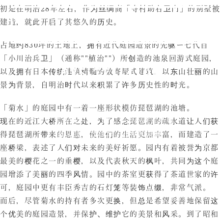
初是在明治28年左右，作为丝绸商「寺村助右卫门」的别墅被
建造，就此开启了其悠久的历史。
询问
占地约830坪的土地上，拥有近代庭园造景的先驱ー七代目
「小川治兵卫」（通称""植治""）所创造的池泉回游式庭园，
075-771-4101
以及拥有日本传统建筑精髓的数寄屋式建筑。以东山壮丽的山
景为背景，自明治时代以来积累了许多历史性的时光。
「菊水」的庭园中有一着一座形状模仿琵琶湖的池塘。
个人资讯保护方针
推荐观看环境
现在的近江大桥所在之处，为了感念琵琶湖的疏水道让人们获
有关食物过敏原注意事项规范
得琵琶湖所带来的恩惠，使他们的生活更加丰富，而建造了一
座桥梁，表述了人们对未来的美好祈愿。园内有着被誉为京都
最美的樱花之一的垂樱，以及代表秋天的枫叶，共同为这个庭
园增添了美丽的四季风情。园中的茶室更获得了茶道世家的许
可，庭园中更有丰臣秀吉的石灯笼等装饰点缀，非常气派。
而后，尽管菊水的持有者多次更换，但总是希望妥善地保留这
个优美的庭园造景，并保护、维护它的美景和风采。到了昭和