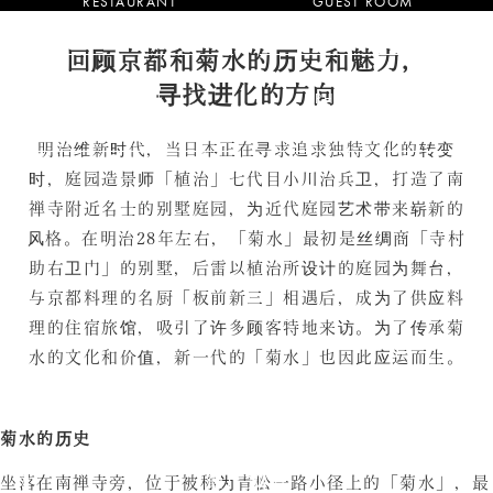
RESTAURANT
GUEST ROOM
餐馆
客房介绍
回顾京都和菊水的历史和魅力，
寻找进化的方向
GARDEN
PHILOSOPHY
花园
哲学
明治维新时代，当日本正在寻求追求独特文化的转变
时，庭园造景师「植治」七代目小川治兵卫，打造了南
ACCESS
HOME
禅寺附近名士的别墅庭园，为近代庭园艺术带来崭新的
使用
家
风格。在明治28年左右，「菊水」最初是丝绸商「寺村
助右卫门」的别墅，后雷以植治所设计的庭园为舞台，
与京都料理的名厨「板前新三」相遇后，成为了供应料
建筑设计
婚礼
注意
理的住宿旅馆，吸引了许多顾客特地来访。为了传承菊
水的文化和价值，新一代的「菊水」也因此应运而生。
订酒店
菊水的历史
餐厅预订
坐落在南禅寺旁，位于被称为青松一路小径上的「菊水」，最