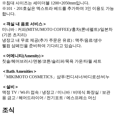
※침대 사이즈는 세미더블 1200×2050mm입니다.
※101・201호실은 엑스트라 베드를 추가하여 3인 이용도 가능
합니다.
＜객실 내 음료 서비스＞
미니바 : 커피(MITSUMOTO COFFEE)/홍차(론네펠트)/일본차
(기온 츠지리)
냉장고 내 무료 제공(추가 주문은 유료) : 맥주/음료/생수
웰컴 샴페인을 준비하여 기다리고 있습니다.
＜어메니티(Amenity)＞
칫솔/헤어브러시/면봉/코튼/슬리퍼/목욕 가운/타월 세트
＜Bath Amenities＞
「MIKIMOTO COSMETICS」샴푸/컨디셔너/바디로션/비누
＜설비＞
액정 TV / Wi-Fi 접속 / 냉장고 / 미니바 / 비데식 화장실 / 보관
용 금고 / 헤어드라이어 / 전기포트 / 에스프레소 머신
조식