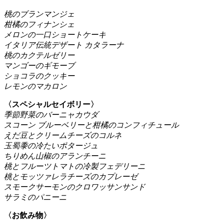
桃のブランマンジェ
柑橘のフィナンシェ
メロンの一口ショートケーキ
イタリア伝統デザート カタラーナ
桃のカクテルゼリー
マンゴーのギモーブ
ショコラのクッキー
レモンのマカロン
〈スペシャルセイボリー〉
季節野菜のバーニャカウダ
スコーン ブルーベリーと柑橘のコンフィチュール
えだ豆とクリームチーズのコルネ
玉蜀黍の冷たいポタージュ
ちりめん山椒のアランチーニ
桃とフルーツトマトの冷製フェデリーニ
桃とモッツァレラチーズのカプレーゼ
スモークサーモンのクロワッサンサンド
サラミのパニーニ
〈お飲み物〉